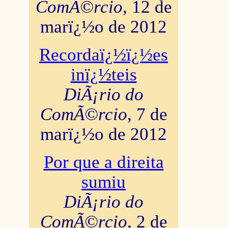
ComÃ©rcio
, 12 de
marï¿½o de 2012
Recordaï¿½ï¿½es
inï¿½teis
DiÃ¡rio do
ComÃ©rcio
, 7 de
marï¿½o de 2012
Por que a direita
sumiu
DiÃ¡rio do
ComÃ©rcio
, 2 de