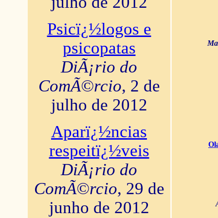
julho de 2012
Psicï¿½logos e
psicopatas
Mar
DiÃ¡rio do
ComÃ©rcio
, 2 de
julho de 2012
Aparï¿½ncias
Ol
respeitï¿½veis
DiÃ¡rio do
ComÃ©rcio
, 29 de
junho de 2012