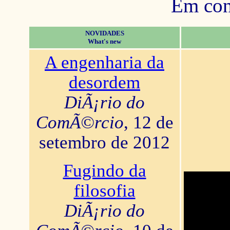
Em con
NOVIDADES
What's new
A engenharia da
desordem
DiÃ¡rio do
ComÃ©rcio
, 12 de
setembro de 2012
Fugindo da
filosofia
DiÃ¡rio do