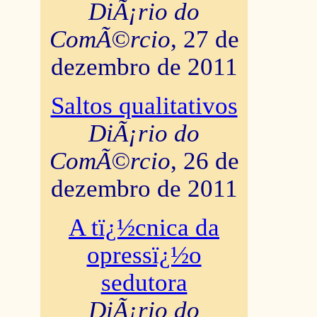
DiÃ¡rio do
ComÃ©rcio
, 27 de
dezembro de 2011
Saltos qualitativos
DiÃ¡rio do
ComÃ©rcio
, 26 de
dezembro de 2011
A tï¿½cnica da
opressï¿½o
sedutora
DiÃ¡rio do