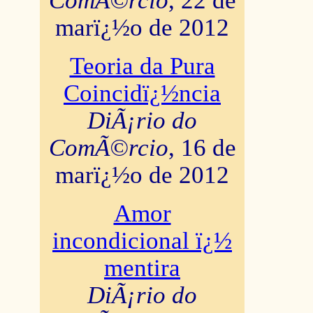
ComÃ©rcio
, 22 de
marï¿½o de 2012
Teoria da Pura
Coincidï¿½ncia
DiÃ¡rio do
ComÃ©rcio
, 16 de
marï¿½o de 2012
Amor
incondicional ï¿½
mentira
DiÃ¡rio do