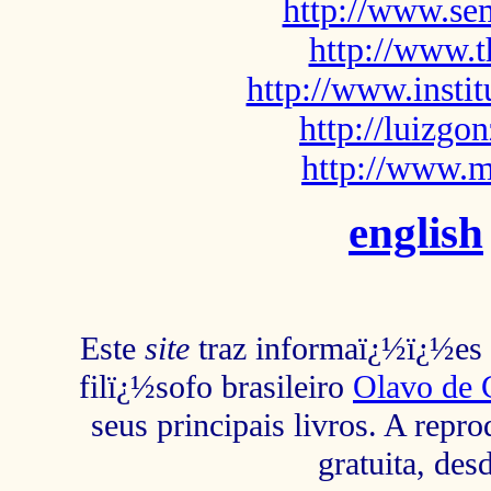
http://www.sem
http://www.t
http://www.insti
http://luizg
http://www.m
english
Este
site
traz informaï¿½ï¿½es s
filï¿½sofo brasileiro
Olavo de 
seus principais livros. A repr
gratuita, des