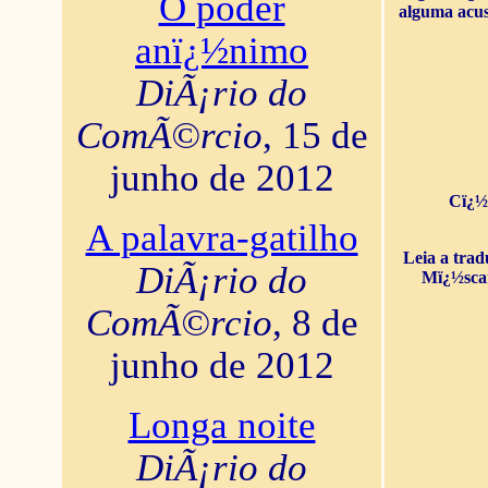
O poder
alguma acus
anï¿½nimo
DiÃ¡rio do
ComÃ©rcio
, 15 de
junho de 2012
Cï¿½
A palavra-gatilho
Leia a tra
DiÃ¡rio do
Mï¿½sca
ComÃ©rcio
, 8 de
junho de 2012
Longa noite
DiÃ¡rio do