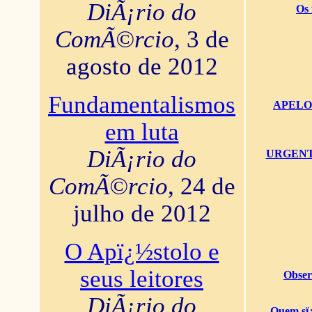
DiÃ¡rio do
Os 
ComÃ©rcio
, 3 de
agosto de 2012
Fundamentalismos
APELO U
em luta
DiÃ¡rio do
URGENTï¿
ComÃ©rcio
, 24 de
julho de 2012
O Apï¿½stolo e
seus leitores
Obser
DiÃ¡rio do
Quem sï¿