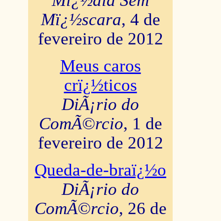
Mï¿½dia Sem
Mï¿½scara
, 4 de
fevereiro de 2012
Meus caros
crï¿½ticos
DiÃ¡rio do
ComÃ©rcio
, 1 de
fevereiro de 2012
Queda-de-braï¿½o
DiÃ¡rio do
ComÃ©rcio
, 26 de