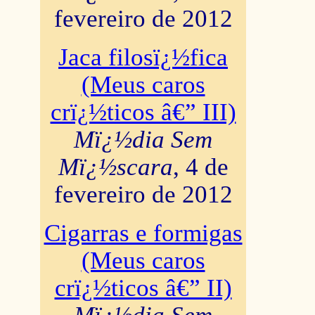
fevereiro de 2012
Jaca filosï¿½fica
(Meus caros
crï¿½ticos â€” III)
Mï¿½dia Sem
Mï¿½scara
, 4 de
fevereiro de 2012
Cigarras e formigas
(Meus caros
crï¿½ticos â€” II)