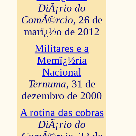
DiÃ¡rio do
ComÃ©rcio
, 26 de
marï¿½o de 2012
Militares e a
Memï¿½ria
Nacional
Ternuma
, 31 de
dezembro de 2000
A rotina das cobras
DiÃ¡rio do