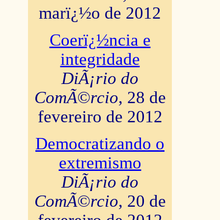
marï¿½o de 2012
Coerï¿½ncia e
integridade
DiÃ¡rio do
ComÃ©rcio
, 28 de
fevereiro de 2012
Democratizando o
extremismo
DiÃ¡rio do
ComÃ©rcio
, 20 de