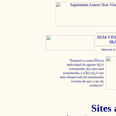
BEM-VIN
OL
Welcome to
"Somente a consciÃªncia
individual do agente dï¿½
testemunho dos atos sem
testemunha, e nÃ£o hï¿½ ato
mais desprovido de testemunha
externa do que o ato de
conhecer."
Sites