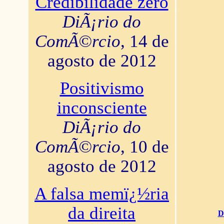
Credibilidade zero
DiÃ¡rio do
ComÃ©rcio
, 14 de
agosto de 2012
Positivismo
inconsciente
DiÃ¡rio do
ComÃ©rcio
, 10 de
agosto de 2012
A falsa memï¿½ria
da direita
D