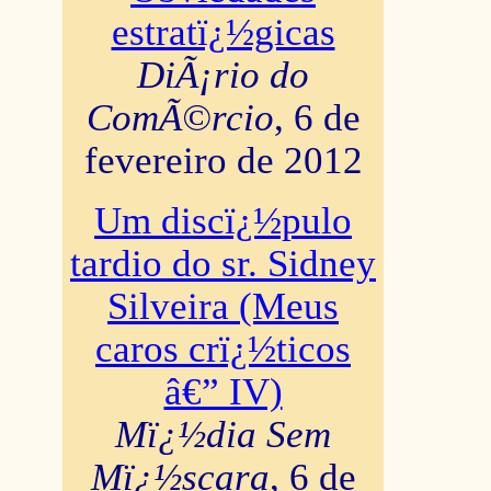
estratï¿½gicas
DiÃ¡rio do
ComÃ©rcio
, 6 de
fevereiro de 2012
Um discï¿½pulo
tardio do sr. Sidney
Silveira (Meus
caros crï¿½ticos
â€” IV)
Mï¿½dia Sem
Mï¿½scara
, 6 de