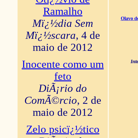
Ramalho
Olavo d
Mï¿½dia Sem
Mï¿½scara
, 4 de
maio de 2012
Inocente como um
Int
feto
DiÃ¡rio do
ComÃ©rcio
, 2 de
maio de 2012
Zelo psicï¿½tico