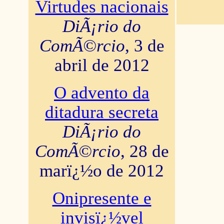
Virtudes nacionais
DiÃ¡rio do
ComÃ©rcio
, 3 de
abril de 2012
O advento da
ditadura secreta
DiÃ¡rio do
ComÃ©rcio
, 28 de
marï¿½o de 2012
Onipresente e
invisï¿½vel