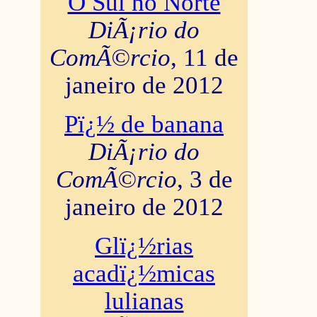
O Sul no Norte
DiÃ¡rio do
ComÃ©rcio
, 11 de
janeiro de 2012
Pï¿½ de banana
DiÃ¡rio do
ComÃ©rcio
, 3 de
janeiro de 2012
Glï¿½rias
acadï¿½micas
lulianas