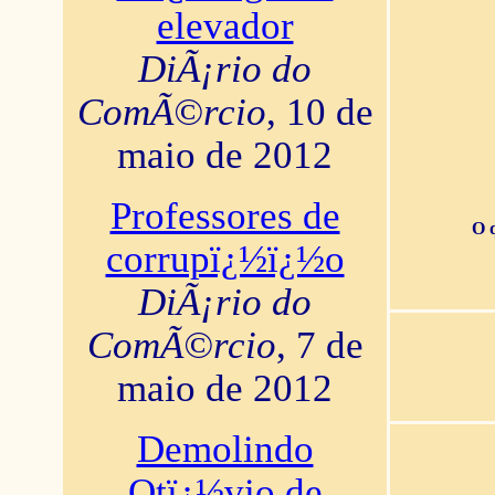
elevador
DiÃ¡rio do
ComÃ©rcio
, 10 de
maio de 2012
Professores de
O 
corrupï¿½ï¿½o
DiÃ¡rio do
ComÃ©rcio
, 7 de
maio de 2012
Demolindo
Otï¿½vio de