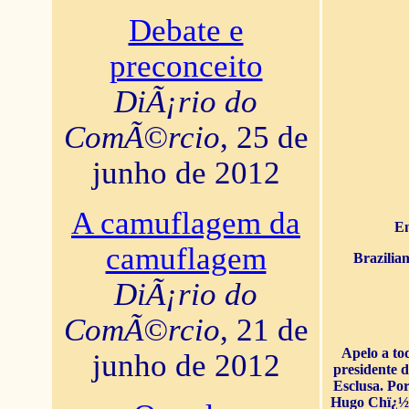
Debate e
preconceito
DiÃ¡rio do
ComÃ©rcio
, 25 de
junho de 2012
A camuflagem da
En
camuflagem
Brazilia
DiÃ¡rio do
ComÃ©rcio
, 21 de
Apelo a to
junho de 2012
presidente 
Esclusa. Por
Hugo Chï¿½ve