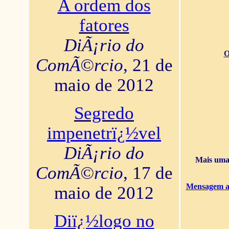
A ordem dos
fatores
DiÃ¡rio do
O
ComÃ©rcio
, 21 de
maio de 2012
Segredo
impenetrï¿½vel
DiÃ¡rio do
Mais uma 
ComÃ©rcio
, 17 de
Mensagem ao
maio de 2012
Diï¿½logo no