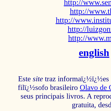
http://www.sem
http://www.t
http://www.insti
http://luizg
http://www.m
english
Este
site
traz informaï¿½ï¿½es s
filï¿½sofo brasileiro
Olavo de 
seus principais livros. A repr
gratuita, des