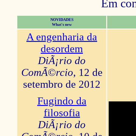
Em con
NOVIDADES
What's new
A engenharia da
desordem
DiÃ¡rio do
ComÃ©rcio
, 12 de
setembro de 2012
Fugindo da
filosofia
DiÃ¡rio do