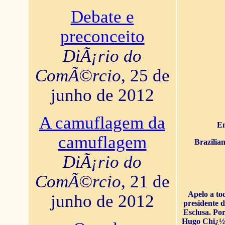
Debate e
preconceito
DiÃ¡rio do
ComÃ©rcio
, 25 de
junho de 2012
A camuflagem da
En
camuflagem
Brazilia
DiÃ¡rio do
ComÃ©rcio
, 21 de
Apelo a to
junho de 2012
presidente 
Esclusa. Por
Hugo Chï¿½ve