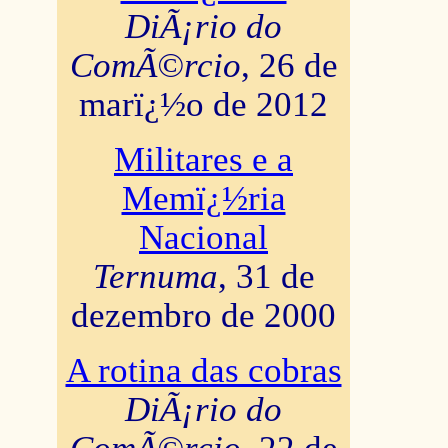
DiÃ¡rio do
ComÃ©rcio
, 26 de
marï¿½o de 2012
Militares e a
Memï¿½ria
Nacional
Ternuma
, 31 de
dezembro de 2000
A rotina das cobras
DiÃ¡rio do