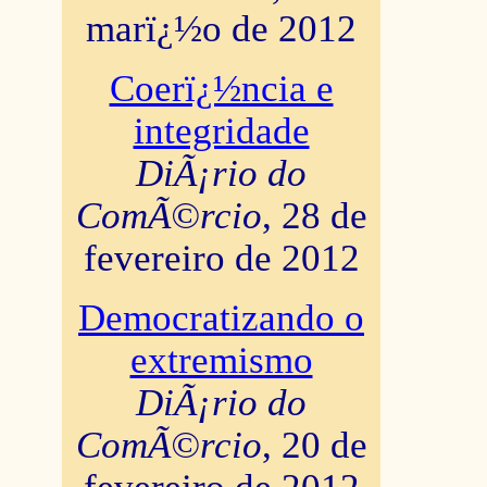
marï¿½o de 2012
Coerï¿½ncia e
integridade
DiÃ¡rio do
ComÃ©rcio
, 28 de
fevereiro de 2012
Democratizando o
extremismo
DiÃ¡rio do
ComÃ©rcio
, 20 de