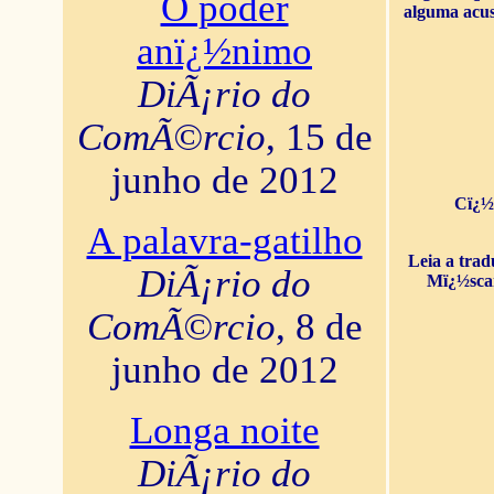
O poder
alguma acus
anï¿½nimo
DiÃ¡rio do
ComÃ©rcio
, 15 de
junho de 2012
Cï¿½
A palavra-gatilho
Leia a tra
DiÃ¡rio do
Mï¿½sca
ComÃ©rcio
, 8 de
junho de 2012
Longa noite
DiÃ¡rio do