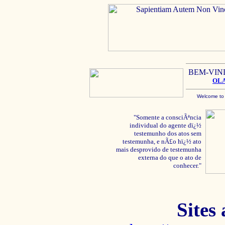
BEM-VIN
OL
Welcome to
"Somente a consciÃªncia
individual do agente dï¿½
testemunho dos atos sem
testemunha, e nÃ£o hï¿½ ato
mais desprovido de testemunha
externa do que o ato de
conhecer."
Sites