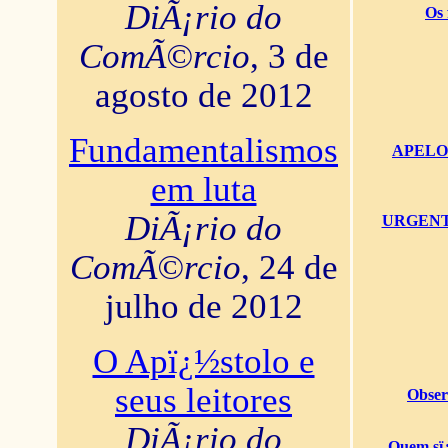
DiÃ¡rio do
Os 
ComÃ©rcio
, 3 de
agosto de 2012
Fundamentalismos
APELO U
em luta
DiÃ¡rio do
URGENTï¿
ComÃ©rcio
, 24 de
julho de 2012
O Apï¿½stolo e
seus leitores
Obser
DiÃ¡rio do
Quem sï¿