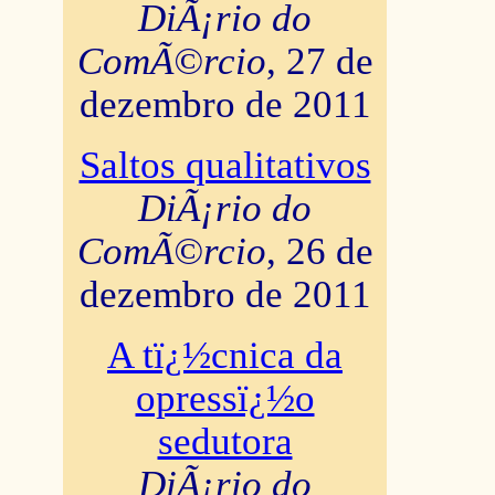
DiÃ¡rio do
ComÃ©rcio
, 27 de
dezembro de 2011
Saltos qualitativos
DiÃ¡rio do
ComÃ©rcio
, 26 de
dezembro de 2011
A tï¿½cnica da
opressï¿½o
sedutora
DiÃ¡rio do