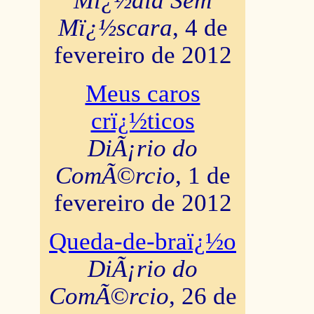
Mï¿½dia Sem
Mï¿½scara
, 4 de
fevereiro de 2012
Meus caros
crï¿½ticos
DiÃ¡rio do
ComÃ©rcio
, 1 de
fevereiro de 2012
Queda-de-braï¿½o
DiÃ¡rio do
ComÃ©rcio
, 26 de