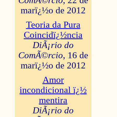
ComÃ©rcio
, 22 de
marï¿½o de 2012
Teoria da Pura
Coincidï¿½ncia
DiÃ¡rio do
ComÃ©rcio
, 16 de
marï¿½o de 2012
Amor
incondicional ï¿½
mentira
DiÃ¡rio do