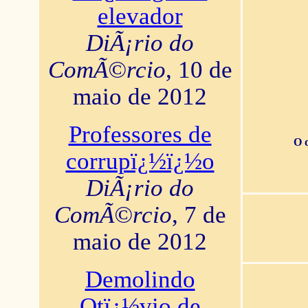
elevador
DiÃ¡rio do
ComÃ©rcio
, 10 de
maio de 2012
Professores de
O 
corrupï¿½ï¿½o
DiÃ¡rio do
ComÃ©rcio
, 7 de
maio de 2012
Demolindo
Otï¿½vio de