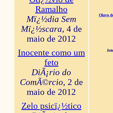
Ramalho
Olavo d
Mï¿½dia Sem
Mï¿½scara
, 4 de
maio de 2012
Inocente como um
Int
feto
DiÃ¡rio do
ComÃ©rcio
, 2 de
maio de 2012
Zelo psicï¿½tico