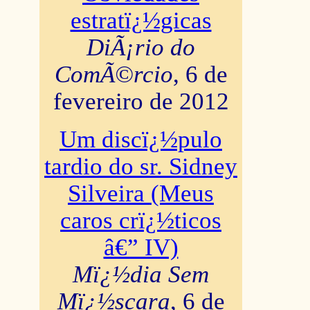
estratï¿½gicas
DiÃ¡rio do
ComÃ©rcio
, 6 de
fevereiro de 2012
Um discï¿½pulo
tardio do sr. Sidney
Silveira (Meus
caros crï¿½ticos
â€” IV)
Mï¿½dia Sem
Mï¿½scara
, 6 de