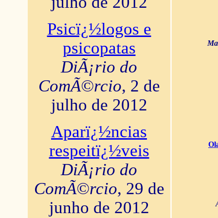
julho de 2012
Psicï¿½logos e
psicopatas
Mar
DiÃ¡rio do
ComÃ©rcio
, 2 de
julho de 2012
Aparï¿½ncias
Ol
respeitï¿½veis
DiÃ¡rio do
ComÃ©rcio
, 29 de
junho de 2012