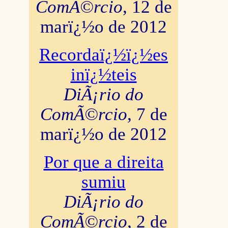
ComÃ©rcio
, 12 de
marï¿½o de 2012
Recordaï¿½ï¿½es
inï¿½teis
DiÃ¡rio do
ComÃ©rcio
, 7 de
marï¿½o de 2012
Por que a direita
sumiu
DiÃ¡rio do
ComÃ©rcio
, 2 de