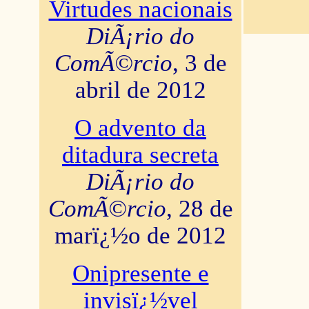
Virtudes nacionais
DiÃ¡rio do
ComÃ©rcio
, 3 de
abril de 2012
O advento da
ditadura secreta
DiÃ¡rio do
ComÃ©rcio
, 28 de
marï¿½o de 2012
Onipresente e
invisï¿½vel