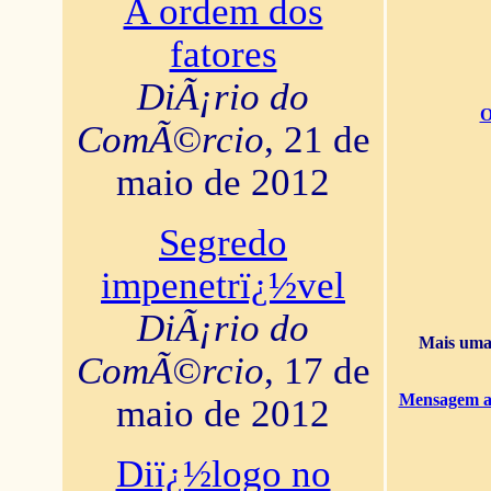
A ordem dos
fatores
DiÃ¡rio do
O
ComÃ©rcio
, 21 de
maio de 2012
Segredo
impenetrï¿½vel
DiÃ¡rio do
Mais uma 
ComÃ©rcio
, 17 de
Mensagem ao
maio de 2012
Diï¿½logo no