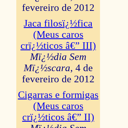
fevereiro de 2012
Jaca filosï¿½fica
(Meus caros
crï¿½ticos â€” III)
Mï¿½dia Sem
Mï¿½scara
, 4 de
fevereiro de 2012
Cigarras e formigas
(Meus caros
crï¿½ticos â€” II)