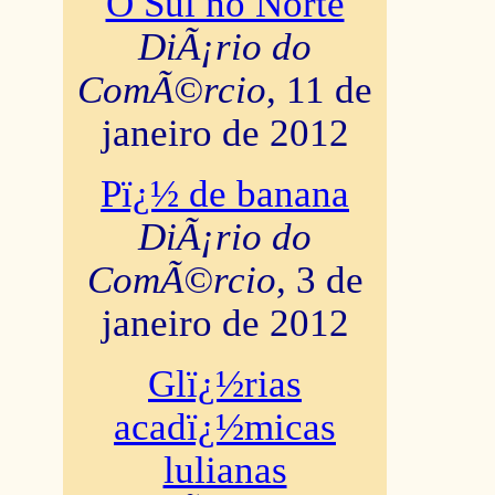
O Sul no Norte
DiÃ¡rio do
ComÃ©rcio
, 11 de
janeiro de 2012
Pï¿½ de banana
DiÃ¡rio do
ComÃ©rcio
, 3 de
janeiro de 2012
Glï¿½rias
acadï¿½micas
lulianas