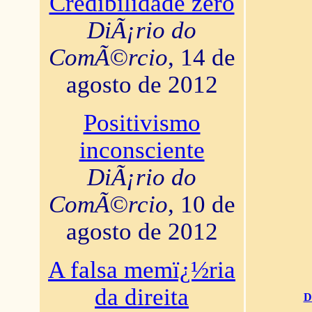
Credibilidade zero
DiÃ¡rio do
ComÃ©rcio
, 14 de
agosto de 2012
Positivismo
inconsciente
DiÃ¡rio do
ComÃ©rcio
, 10 de
agosto de 2012
A falsa memï¿½ria
da direita
D