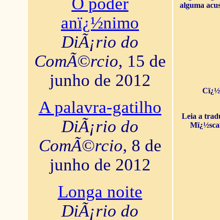
O poder
alguma acus
anï¿½nimo
DiÃ¡rio do
ComÃ©rcio
, 15 de
junho de 2012
Cï¿½
A palavra-gatilho
Leia a tra
DiÃ¡rio do
Mï¿½sca
ComÃ©rcio
, 8 de
junho de 2012
Longa noite
DiÃ¡rio do