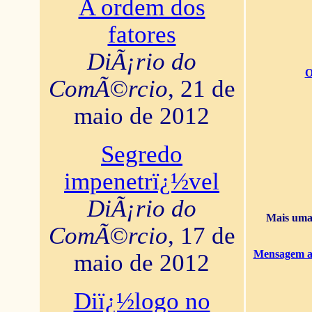
A ordem dos
fatores
DiÃ¡rio do
O
ComÃ©rcio
, 21 de
maio de 2012
Segredo
impenetrï¿½vel
DiÃ¡rio do
Mais uma 
ComÃ©rcio
, 17 de
Mensagem ao
maio de 2012
Diï¿½logo no