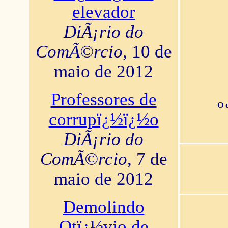
elevador
DiÃ¡rio do
ComÃ©rcio
, 10 de
maio de 2012
Professores de
O 
corrupï¿½ï¿½o
DiÃ¡rio do
ComÃ©rcio
, 7 de
maio de 2012
Demolindo
Otï¿½vio de