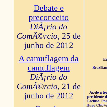
Debate e
preconceito
DiÃ¡rio do
ComÃ©rcio
, 25 de
junho de 2012
A camuflagem da
En
camuflagem
Brazilia
DiÃ¡rio do
ComÃ©rcio
, 21 de
Apelo a to
junho de 2012
presidente 
Esclusa. Por
Hugo Chï¿½ve