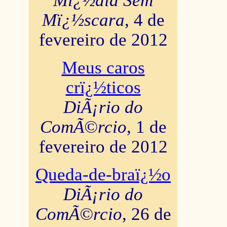
Mï¿½dia Sem
Mï¿½scara
, 4 de
fevereiro de 2012
Meus caros
crï¿½ticos
DiÃ¡rio do
ComÃ©rcio
, 1 de
fevereiro de 2012
Queda-de-braï¿½o
DiÃ¡rio do
ComÃ©rcio
, 26 de