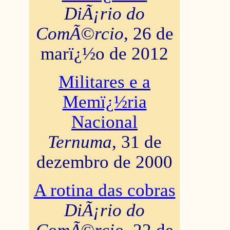
DiÃ¡rio do
ComÃ©rcio
, 26 de
marï¿½o de 2012
Militares e a
Memï¿½ria
Nacional
Ternuma
, 31 de
dezembro de 2000
A rotina das cobras
DiÃ¡rio do