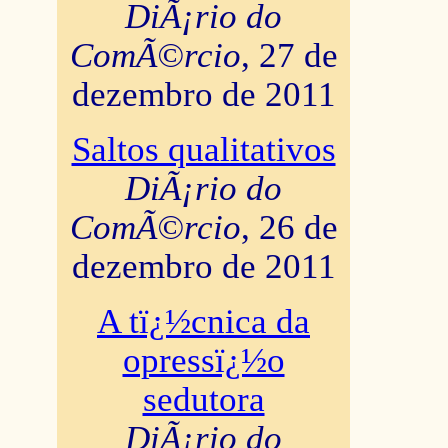
DiÃ¡rio do
ComÃ©rcio
, 27 de
dezembro de 2011
Saltos qualitativos
DiÃ¡rio do
ComÃ©rcio
, 26 de
dezembro de 2011
A tï¿½cnica da
opressï¿½o
sedutora
DiÃ¡rio do