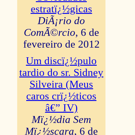
estratï¿½gicas
DiÃ¡rio do
ComÃ©rcio
, 6 de
fevereiro de 2012
Um discï¿½pulo
tardio do sr. Sidney
Silveira (Meus
caros crï¿½ticos
â€” IV)
Mï¿½dia Sem
Mï¿½scara
, 6 de