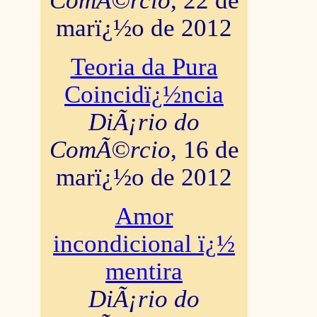
ComÃ©rcio
, 22 de
marï¿½o de 2012
Teoria da Pura
Coincidï¿½ncia
DiÃ¡rio do
ComÃ©rcio
, 16 de
marï¿½o de 2012
Amor
incondicional ï¿½
mentira
DiÃ¡rio do