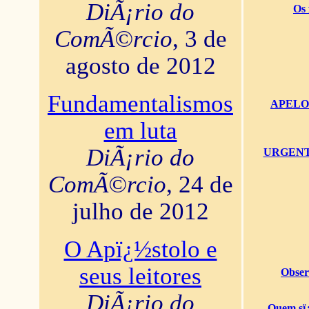
DiÃ¡rio do
Os 
ComÃ©rcio
, 3 de
agosto de 2012
Fundamentalismos
APELO U
em luta
DiÃ¡rio do
URGENTï¿
ComÃ©rcio
, 24 de
julho de 2012
O Apï¿½stolo e
seus leitores
Obser
DiÃ¡rio do
Quem sï¿