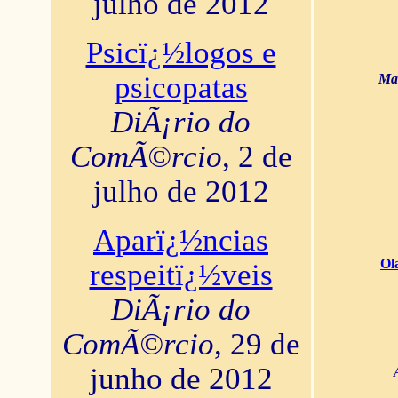
julho de 2012
Psicï¿½logos e
psicopatas
Mar
DiÃ¡rio do
ComÃ©rcio
, 2 de
julho de 2012
Aparï¿½ncias
Ol
respeitï¿½veis
DiÃ¡rio do
ComÃ©rcio
, 29 de
junho de 2012