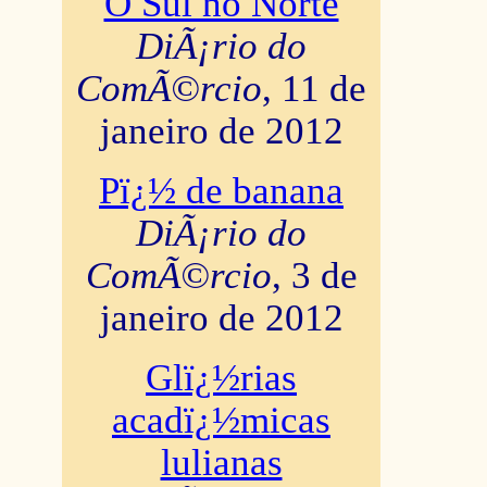
O Sul no Norte
DiÃ¡rio do
ComÃ©rcio
, 11 de
janeiro de 2012
Pï¿½ de banana
DiÃ¡rio do
ComÃ©rcio
, 3 de
janeiro de 2012
Glï¿½rias
acadï¿½micas
lulianas