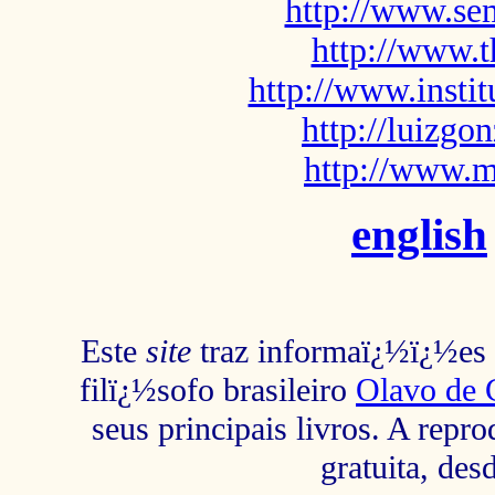
http://www.sem
http://www.t
http://www.insti
http://luizg
http://www.m
english
Este
site
traz informaï¿½ï¿½es s
filï¿½sofo brasileiro
Olavo de 
seus principais livros. A repr
gratuita, des