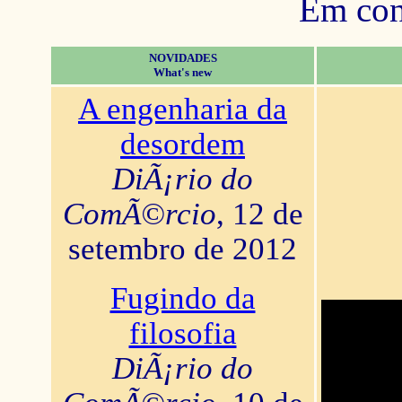
Em con
NOVIDADES
What's new
A engenharia da
desordem
DiÃ¡rio do
ComÃ©rcio
, 12 de
setembro de 2012
Fugindo da
filosofia
DiÃ¡rio do