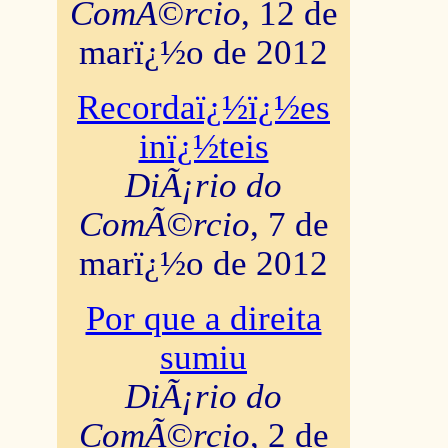
ComÃ©rcio
, 12 de
marï¿½o de 2012
Recordaï¿½ï¿½es
inï¿½teis
DiÃ¡rio do
ComÃ©rcio
, 7 de
marï¿½o de 2012
Por que a direita
sumiu
DiÃ¡rio do
ComÃ©rcio
, 2 de