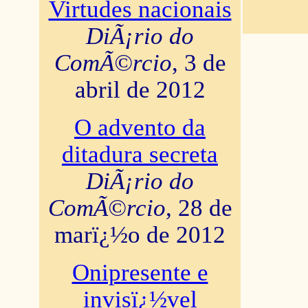
Virtudes nacionais
DiÃ¡rio do
ComÃ©rcio
, 3 de
abril de 2012
O advento da
ditadura secreta
DiÃ¡rio do
ComÃ©rcio
, 28 de
marï¿½o de 2012
Onipresente e
invisï¿½vel