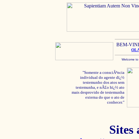
BEM-VIN
OL
Welcome to
"Somente a consciÃªncia
individual do agente dï¿½
testemunho dos atos sem
testemunha, e nÃ£o hï¿½ ato
mais desprovido de testemunha
externa do que o ato de
conhecer."
Sites