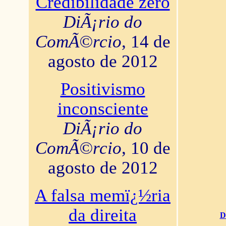
Credibilidade zero
DiÃ¡rio do
ComÃ©rcio
, 14 de
agosto de 2012
Positivismo
inconsciente
DiÃ¡rio do
ComÃ©rcio
, 10 de
agosto de 2012
A falsa memï¿½ria
da direita
D