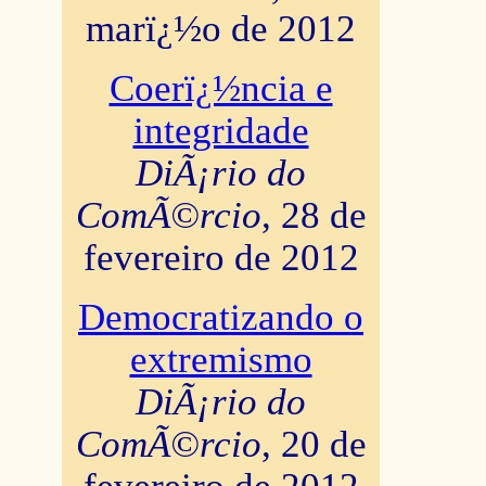
marï¿½o de 2012
Coerï¿½ncia e
integridade
DiÃ¡rio do
ComÃ©rcio
, 28 de
fevereiro de 2012
Democratizando o
extremismo
DiÃ¡rio do
ComÃ©rcio
, 20 de