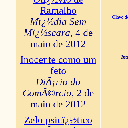
Ramalho
Olavo d
Mï¿½dia Sem
Mï¿½scara
, 4 de
maio de 2012
Inocente como um
Int
feto
DiÃ¡rio do
ComÃ©rcio
, 2 de
maio de 2012
Zelo psicï¿½tico