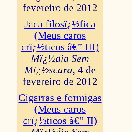
fevereiro de 2012
Jaca filosï¿½fica
(Meus caros
crï¿½ticos â€” III)
Mï¿½dia Sem
Mï¿½scara
, 4 de
fevereiro de 2012
Cigarras e formigas
(Meus caros
crï¿½ticos â€” II)