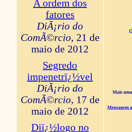
A ordem dos
fatores
DiÃ¡rio do
O
ComÃ©rcio
, 21 de
maio de 2012
Segredo
impenetrï¿½vel
DiÃ¡rio do
Mais uma 
ComÃ©rcio
, 17 de
Mensagem ao
maio de 2012
Diï¿½logo no