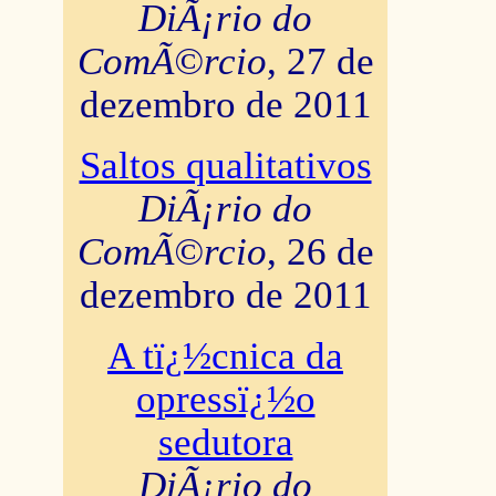
DiÃ¡rio do
ComÃ©rcio
, 27 de
dezembro de 2011
Saltos qualitativos
DiÃ¡rio do
ComÃ©rcio
, 26 de
dezembro de 2011
A tï¿½cnica da
opressï¿½o
sedutora
DiÃ¡rio do