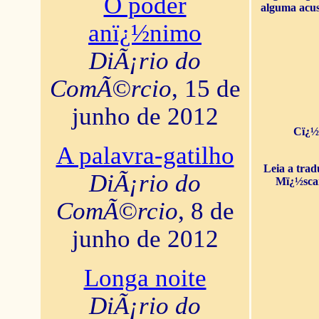
O poder
alguma acus
anï¿½nimo
DiÃ¡rio do
ComÃ©rcio
, 15 de
junho de 2012
Cï¿½
A palavra-gatilho
Leia a tra
DiÃ¡rio do
Mï¿½sca
ComÃ©rcio
, 8 de
junho de 2012
Longa noite
DiÃ¡rio do