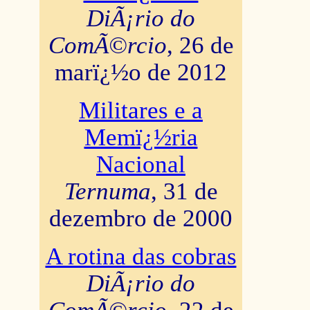
DiÃ¡rio do
ComÃ©rcio
, 26 de
marï¿½o de 2012
Militares e a
Memï¿½ria
Nacional
Ternuma
, 31 de
dezembro de 2000
A rotina das cobras
DiÃ¡rio do