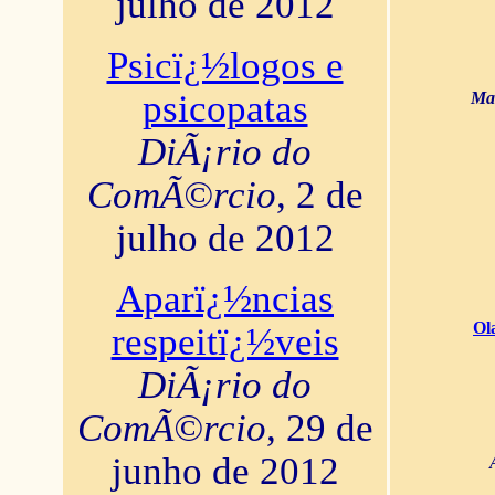
julho de 2012
Psicï¿½logos e
psicopatas
Mar
DiÃ¡rio do
ComÃ©rcio
, 2 de
julho de 2012
Aparï¿½ncias
Ol
respeitï¿½veis
DiÃ¡rio do
ComÃ©rcio
, 29 de
junho de 2012