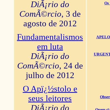
DiÃ¡rio do
Os 
ComÃ©rcio
, 3 de
agosto de 2012
Fundamentalismos
APELO U
em luta
DiÃ¡rio do
URGENTï¿
ComÃ©rcio
, 24 de
julho de 2012
O Apï¿½stolo e
seus leitores
Obser
DiÃ¡rio do
Quem sï¿