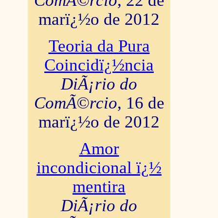
ComÃ©rcio
, 22 de
marï¿½o de 2012
Teoria da Pura
Coincidï¿½ncia
DiÃ¡rio do
ComÃ©rcio
, 16 de
marï¿½o de 2012
Amor
incondicional ï¿½
mentira
DiÃ¡rio do