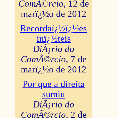
ComÃ©rcio
, 12 de
marï¿½o de 2012
Recordaï¿½ï¿½es
inï¿½teis
DiÃ¡rio do
ComÃ©rcio
, 7 de
marï¿½o de 2012
Por que a direita
sumiu
DiÃ¡rio do
ComÃ©rcio
, 2 de