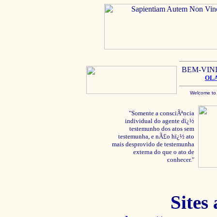
BEM-VIN
OL
Welcome to
"Somente a consciÃªncia
individual do agente dï¿½
testemunho dos atos sem
testemunha, e nÃ£o hï¿½ ato
mais desprovido de testemunha
externa do que o ato de
conhecer."
Sites