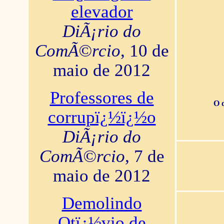
elevador
DiÃ¡rio do
ComÃ©rcio
, 10 de
maio de 2012
Professores de
O 
corrupï¿½ï¿½o
DiÃ¡rio do
ComÃ©rcio
, 7 de
maio de 2012
Demolindo
Otï¿½vio de