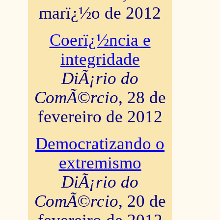
marï¿½o de 2012
Coerï¿½ncia e
integridade
DiÃ¡rio do
ComÃ©rcio
, 28 de
fevereiro de 2012
Democratizando o
extremismo
DiÃ¡rio do
ComÃ©rcio
, 20 de