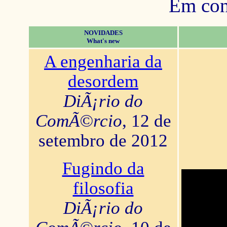
Em con
NOVIDADES
What's new
A engenharia da
desordem
DiÃ¡rio do
ComÃ©rcio
, 12 de
setembro de 2012
Fugindo da
filosofia
DiÃ¡rio do