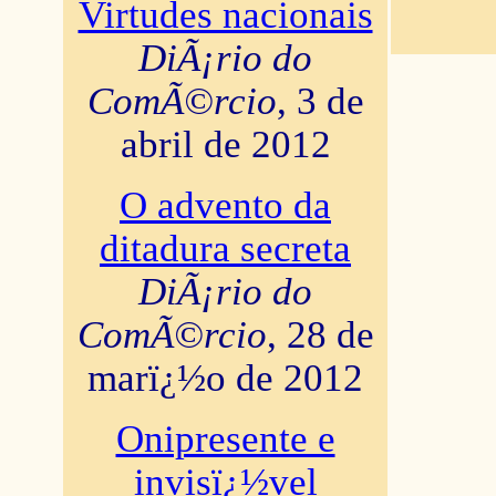
Virtudes nacionais
DiÃ¡rio do
ComÃ©rcio
, 3 de
abril de 2012
O advento da
ditadura secreta
DiÃ¡rio do
ComÃ©rcio
, 28 de
marï¿½o de 2012
Onipresente e
invisï¿½vel