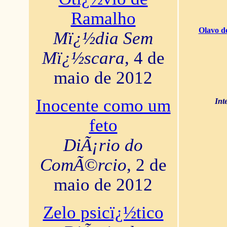
Ramalho
Olavo d
Mï¿½dia Sem
Mï¿½scara
, 4 de
maio de 2012
Inocente como um
Int
feto
DiÃ¡rio do
ComÃ©rcio
, 2 de
maio de 2012
Zelo psicï¿½tico