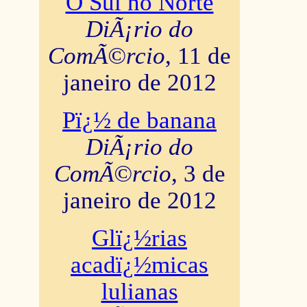
O Sul no Norte
DiÃ¡rio do
ComÃ©rcio
, 11 de
janeiro de 2012
Pï¿½ de banana
DiÃ¡rio do
ComÃ©rcio
, 3 de
janeiro de 2012
Glï¿½rias
acadï¿½micas
lulianas