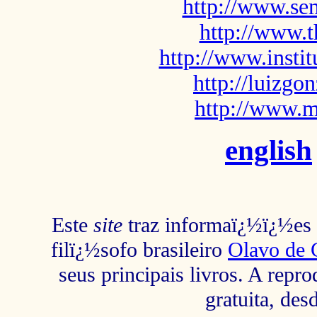
http://www.sem
http://www.t
http://www.insti
http://luizg
http://www.m
english
Este
site
traz informaï¿½ï¿½es s
filï¿½sofo brasileiro
Olavo de 
seus principais livros. A repr
gratuita, des