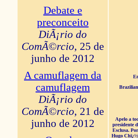
Debate e
preconceito
DiÃ¡rio do
ComÃ©rcio
, 25 de
junho de 2012
A camuflagem da
En
camuflagem
Brazilia
DiÃ¡rio do
ComÃ©rcio
, 21 de
Apelo a to
junho de 2012
presidente 
Esclusa. Por
Hugo Chï¿½ve