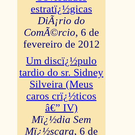
estratï¿½gicas
DiÃ¡rio do
ComÃ©rcio
, 6 de
fevereiro de 2012
Um discï¿½pulo
tardio do sr. Sidney
Silveira (Meus
caros crï¿½ticos
â€” IV)
Mï¿½dia Sem
Mï¿½scara
, 6 de