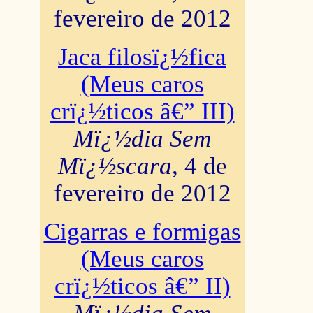
fevereiro de 2012
Jaca filosï¿½fica
(Meus caros
crï¿½ticos â€” III)
Mï¿½dia Sem
Mï¿½scara
, 4 de
fevereiro de 2012
Cigarras e formigas
(Meus caros
crï¿½ticos â€” II)