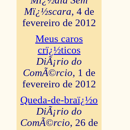
Mï¿½dia Sem
Mï¿½scara
, 4 de
fevereiro de 2012
Meus caros
crï¿½ticos
DiÃ¡rio do
ComÃ©rcio
, 1 de
fevereiro de 2012
Queda-de-braï¿½o
DiÃ¡rio do
ComÃ©rcio
, 26 de