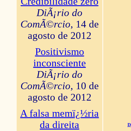
Credibilidade zero
DiÃ¡rio do
ComÃ©rcio
, 14 de
agosto de 2012
Positivismo
inconsciente
DiÃ¡rio do
ComÃ©rcio
, 10 de
agosto de 2012
A falsa memï¿½ria
da direita
D